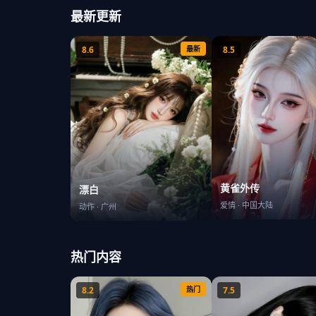
最新更新
8.6
最新
8.5
黄雀外传
漂白
爱情
·
中国大陆
动作
·
广州
热门内容
8.2
热门
7.5