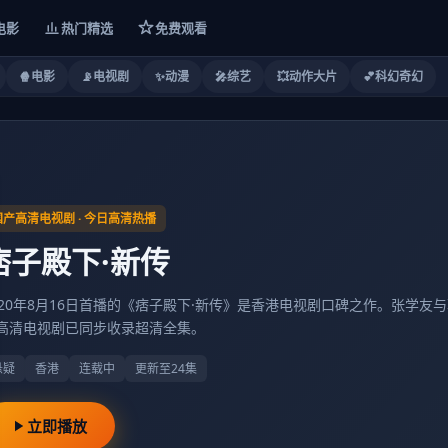
电影
热门精选
免费观看
🍿
电影
📡
电视剧
✨
动漫
🎤
综艺
💥
动作大片
💕
科幻奇幻
国产高清电视剧
· 今日高清热播
痞子殿下·新传
020年8月16日首播的《痞子殿下·新传》是香港电视剧口碑之作。张学
高清电视剧已同步收录超清全集。
悬疑
香港
连载中
更新至24集
立即播放