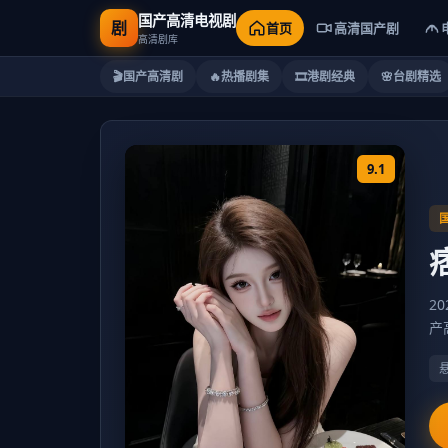
国产高清电视剧
剧
首页
高清国产剧
高清剧库
🎬
国产高清剧
🔥
热播剧集
🎞️
港剧经典
🌸
台剧精选
9.1
2
产