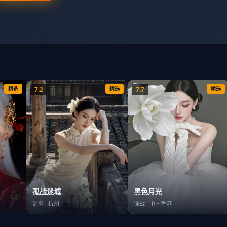
精选
7.2
精选
7.7
精选
孤战迷城
黑色月光
治愈
·
杭州
谍战
·
中国香港