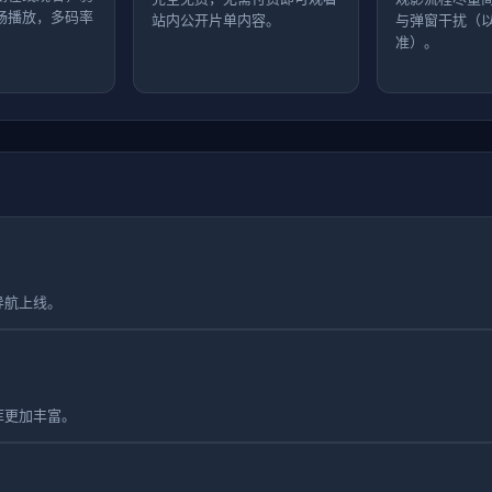
畅播放，多码率
站内公开片单内容。
与弹窗干扰（
准）。
导航上线。
库更加丰富。