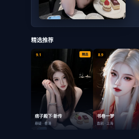
精选推荐
9.1
精选
8.9
书卷一梦
痞子殿下·新传
喜剧
·
上海
悬疑
·
香港