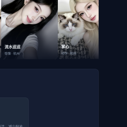
回归
掌心
流水迢迢
喜剧
·
动作
·
杭州
惊悚
·
杭州
简洁，减少贴片