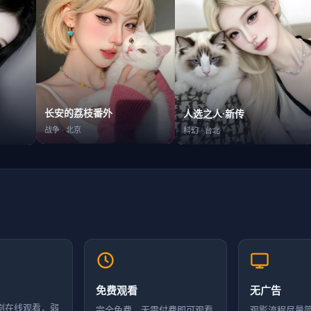
长安的荔枝番外
人选之人·新传
战争
·
北京
科幻
·
台北
免费观看
无广告
剧在线观看，弱
完全免费，无需付费即可观看
观影流程尽量