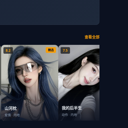
查看全部
8.2
精选
7.5
精选
7.9
长安
我的后半生
山河枕
战争
·
动作
·
内地
爱情
·
内地