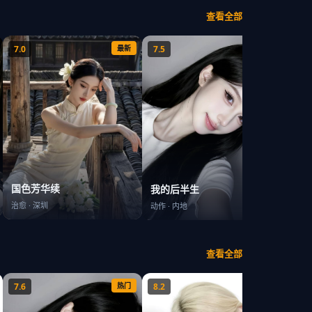
查看全部
7.0
最新
7.5
最新
8.5
太平
国色芳华续
我的后半生
都市
·
治愈
·
深圳
动作
·
内地
查看全部
7.6
热门
8.2
热门
7.1