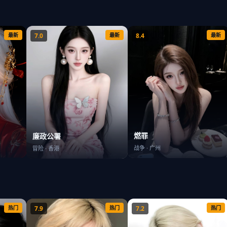
最新
7.0
最新
8.4
最新
燃罪
廉政公署
战争
·
广州
冒险
·
香港
热门
7.9
热门
7.2
热门